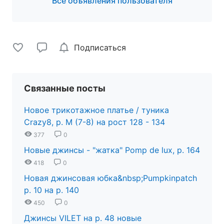
Все объявления пользователя
Подписаться
Связанные посты
Новое трикотажное платье / туника
Crazy8, р. М (7-8) на рост 128 - 134
377
0
Новые джинсы - "жатка" Pomp de lux, р. 164
418
0
Новая джинсовая юбка&nbsp;Pumpkinpatch
р. 10 на р. 140
450
0
Джинсы VILET на р. 48 новые