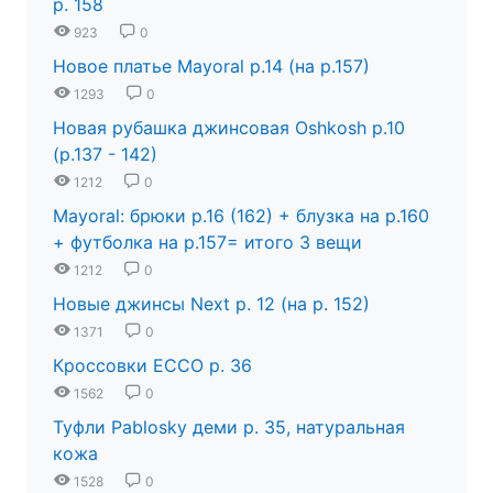
р. 158
923
0
Новое платье Mayoral р.14 (на р.157)
1293
0
Новая рубашка джинсовая Oshkosh р.10
(р.137 - 142)
1212
0
Mayoral: брюки р.16 (162) + блузка на р.160
+ футболка на р.157= итого 3 вещи
1212
0
Новые джинсы Next р. 12 (на р. 152)
1371
0
Кроссовки ECCO р. 36
1562
0
Туфли Pablosky деми р. 35, натуральная
кожа
1528
0