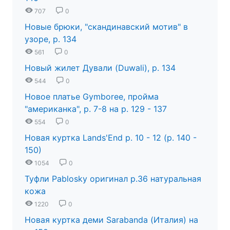
707
0
Новые брюки, "скандинавский мотив" в
узоре, р. 134
561
0
Новый жилет Дували (Duwali), р. 134
544
0
Новое платье Gymboree, пройма
"американка", р. 7-8 на р. 129 - 137
554
0
Новая куртка Lands'End р. 10 - 12 (р. 140 -
150)
1054
0
Туфли Pablosky оригинал р.36 натуральная
кожа
1220
0
Новая куртка деми Sarabanda (Италия) на