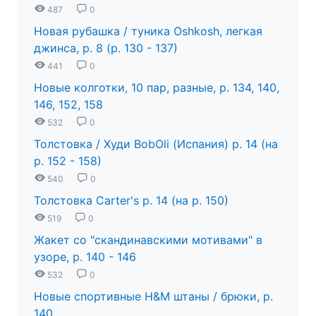
487
0
Новая рубашка / туника Oshkosh, легкая
джинса, р. 8 (р. 130 - 137)
441
0
Новые колготки, 10 пар, разные, р. 134, 140,
146, 152, 158
532
0
Толстовка / Худи BobOli (Испания) р. 14 (на
р. 152 - 158)
540
0
Толстовка Carter's р. 14 (на р. 150)
519
0
Жакет со "скандинавскими мотивами" в
узоре, р. 140 - 146
532
0
Новые спортивные H&M штаны / брюки, р.
140