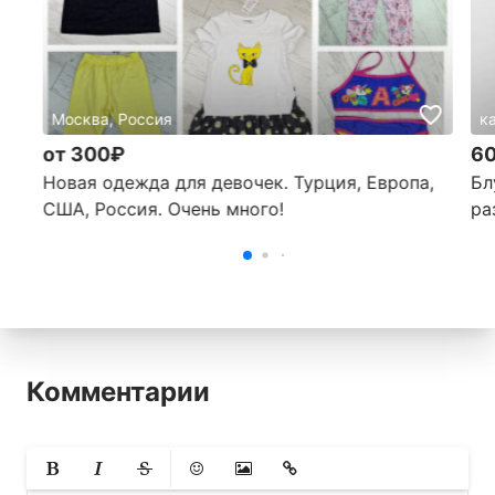
Москва, Россия
к
от 300₽
6
Новая одежда для девочек. Турция, Европа,
Бл
США, Россия. Очень много!
ра
Комментарии