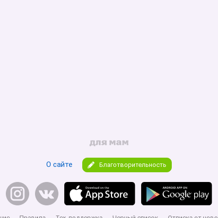
О сайте
Благотворительность
ние
Правила
Тех. поддержка
Черный список
Отписка от ново