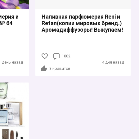
ерия и
Наливная парфюмерия Reni и
 № 64
Refan(копии мировых бренд.)
Аромадиффузоры! Выкупаем!
1882
день назад
4 дня назад
3
нравится