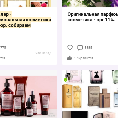
лер -
Оригинальная парфюм
сиональная косметика
косметика - орг 11%.
юр. собираем
5775
3885
час назад
тся
17
нравится