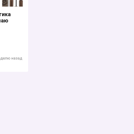
тика
маю
еделю назад