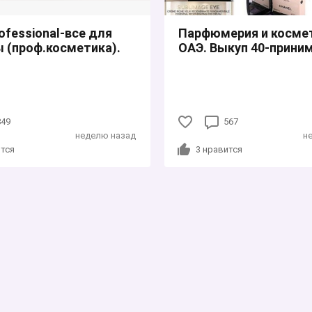
rofessional-все для
Парфюмерия и косме
 (проф.косметика).
ОАЭ. Выкуп 40-прини
849
567
неделю назад
н
тся
3
нравится