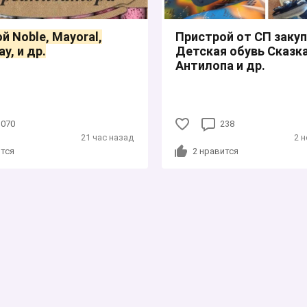
й Nоble, Mаyоral,
Пристрой от СП закуп
y, и др.
Детская обувь Сказка
Антилопа и др.
1070
238
21 час назад
2 
тся
2
нравится