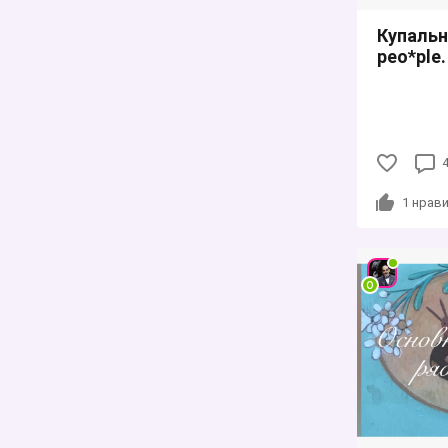
Купальн
peo*ple.
1
нрави