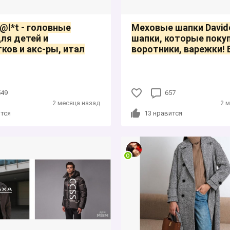
i@l*t - головные
Меховые шапки Davido
ля детей и
шапки, которые поку
ков и акс-ры, итал
воротники, варежки! 
549
657
2 месяца назад
2 
тся
13
нравится