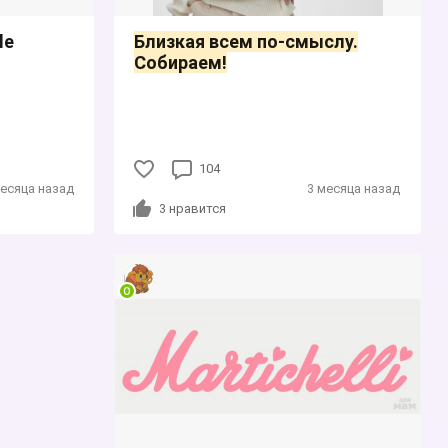
lе
Близкая всем по-смыслу.
Собираем!
104
месяца назад
3 месяца назад
3
нравится