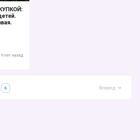
КУПКОЙ:
детей.
ивая.
9 лет назад
Вперед
6