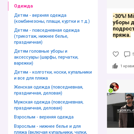
Одежда
Детям - верхняя одежда
-30%! М
(комбинезоны, плащи, куртки и т.д.)
уборы д
подрост
Детям - повседневная одежда
пряжа.
(трикотаж, нижнее белье,
праздничная)
Детям головные уборы и
аксессуары (шарфы, перчатки,
варежки)
1
нрави
Детям - колготки, носки, купальники
и все для пляжа
Женская одежда (повседневная,
праздничная, деловая)
Мужская одежда (повседневная,
праздничная, деловая)
Взрослым - верхняя одежда
Взрослым - нижнее белье и для
пляжа (включая купальники, чулки,