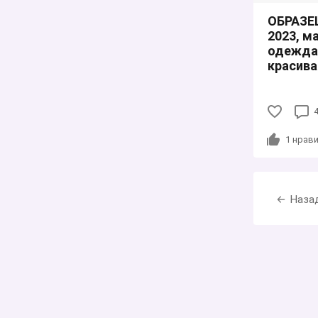
ОБРАЗЕ
2023, м
одежда 
красива
1
нрави
Наза