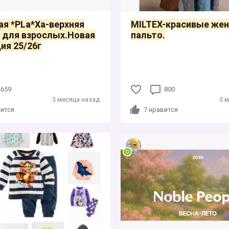
я *PLa*Xa-верхняя
MILTEX-красивые жен
 для взрослых.Новая
пальто.
ия 25/26г
2659
800
3 месяца назад
3 
ится
7
нравится