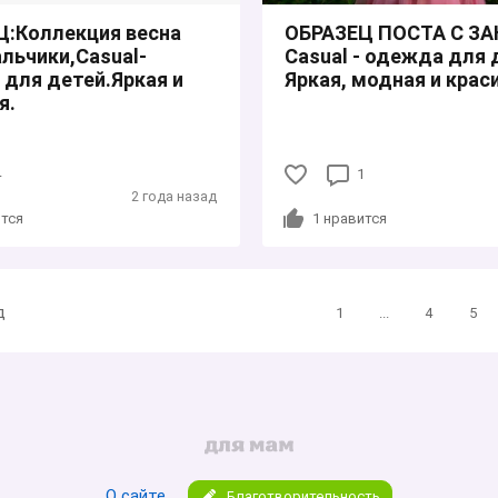
Ц:Коллекция весна
ОБРАЗЕЦ ПОСТА С ЗА
альчики,Саsuаl-
Саsuаl - одежда для 
для детей.Яркая и
Яркая, модная и крас
я.
4
1
2 года назад
тся
1
нравится
д
1
...
4
5
О сайте
Благотворительность