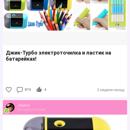
Джик-Турбо электроточилка и ластик на
батарейках!
874
4
2 недели назад
Julya-G
Москва, Россия