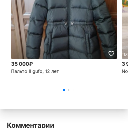
М
35 000₽
3 
Пальто Il gufo, 12 лет
No
Комментарии