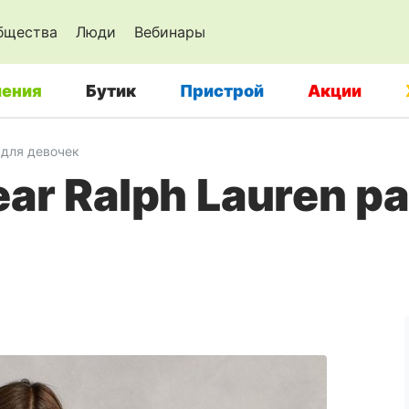
бщества
Люди
Вебинары
ения
Бутик
Пристрой
Акции
для девочек
ear Ralph Lauren р