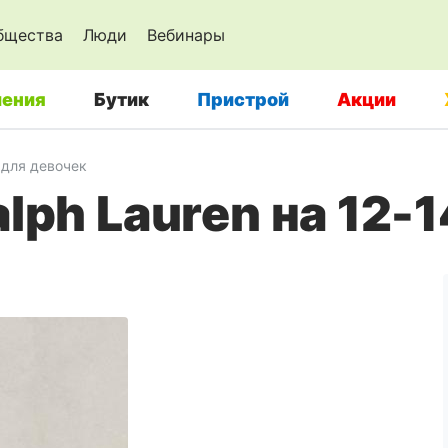
бщества
Люди
Вебинары
ения
Бутик
Пристрой
Акции
для девочек
lph Lauren на 12-1