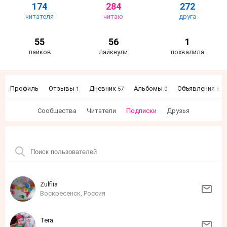
174
284
272
читателя
читаю
друга
55
56
1
лайков
лайкнули
похвалила
Профиль
Отзывы
Дневник
Альбомы
Объявления
1
57
0
6
Сообщества
Читатели
Подписки
Друзья
Zulfiia
Воскресенск, Россия
Tera