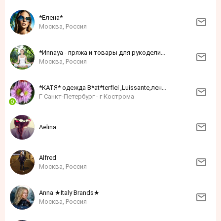
*Елена*
Москва, Россия
*Иnnaya - пряжа и товары для рукоделия*
Москва, Россия
*КАТЯ* одежда B*at*terflei ,Luissante,лен,хлопок
Г Санкт-Петербург - г Кострома
Aelina
Alfred
Москва, Россия
Anna ★Italy Brands★
Москва, Россия