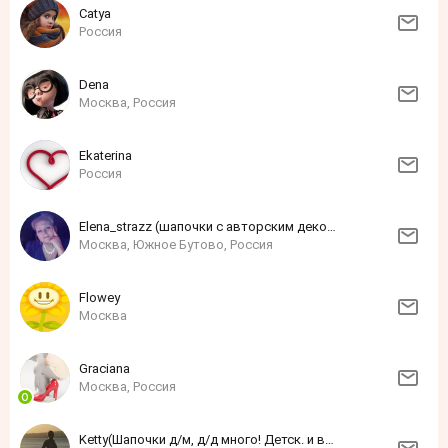
Catya
Россия
Dena
Москва, Россия
Ekaterina
Россия
Elena_strazz (шапочки с авторским декором из страз)
Москва, Южное Бутово, Россия
Flowey
Москва
Grаciаnа
Москва, Россия
Ketty(Шапочки д/м, д/д много! Детск. и взросл. трикотаж в наличиии и на заказ!)