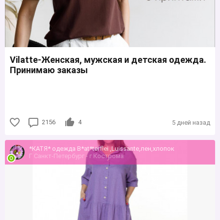
Vilatte-Женская, мужская и детская одежда.
Принимаю заказы
2156
4
5 дней назад
*КАТЯ* одежда B*at*terflei ,Luissante,лен,хлопок
Г Санкт-Петербург - г Кострома