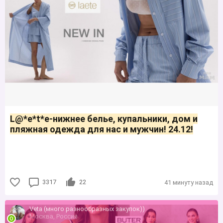
L@*е*t*е-нижнее белье, купальники, дом и
пляжная одежда для нас и мужчин! 24.12!
3317
22
41 минуту назад
Veta (много разнообразных закупок))
Москва, Россия