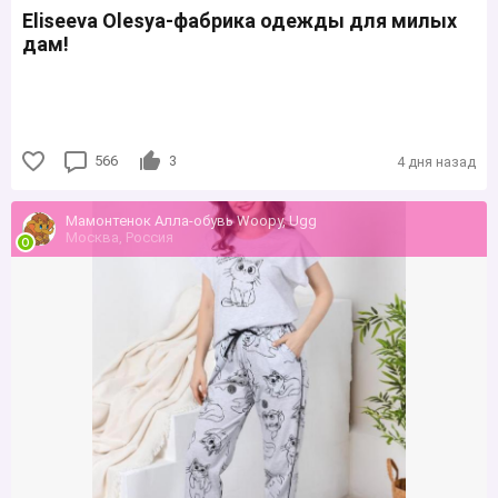
Еliseeva Olesya-фабрика одежды для милых
дам!
566
3
4 дня назад
Мамонтенок Алла-обувь Woopy, Ugg
Москва, Россия