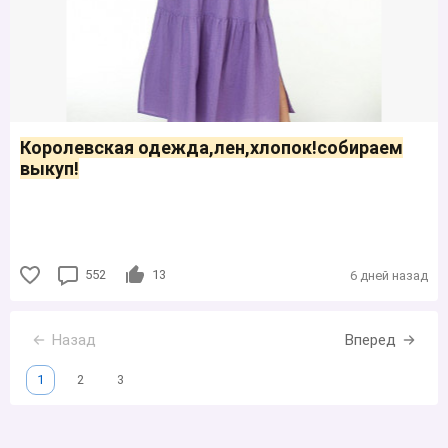
Королевская одежда,лен,хлопок!собираем
выкуп!
552
13
6 дней назад
Назад
Вперед
1
2
3