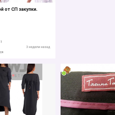
й от СП закупки.
41
3 недели назад
ся