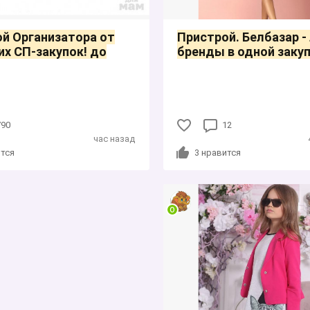
й Организатора от
Пристрой. Белбазар -
их СП-закупок! до
бренды в одной закуп
790
12
час назад
тся
3
нравится