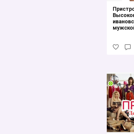
Пристро
Высоко
ивановс
мужской