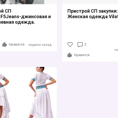
ой СП
Пристрой СП закупки:
:F5Jeans-джинсовая и
Женская одежда Vila
невная одежда.
Нравится
2
неделю назад
н
Нравится