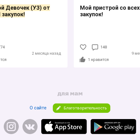
й Девочек (УЗ) от
Мой пристрой со всех
 закупок!
закупок!
774
148
2 месяца назад
9 ме
тся
1
нравится
О сайте
Благотворительность