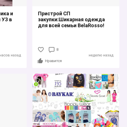
ика и
Пристрой СП
 УЗ в
закупки:Шикарная одежда
для всей семьи BelaRosso!
8
 часов назад
неделю назад
Нравится