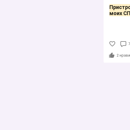
Пристро
моих СП
2
нрави