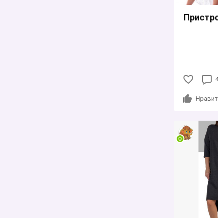
Пристро
Нравит