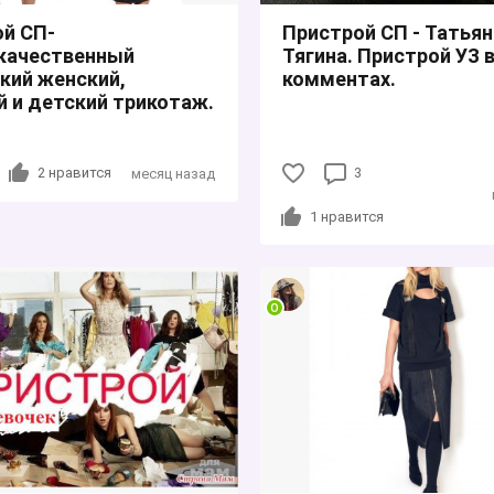
й СП-
Пристрой СП - Татьян
качественный
Тягина. Пристрой УЗ 
кий женский,
комментах.
 и детский трикотаж.
2
нравится
3
месяц назад
1
нравится