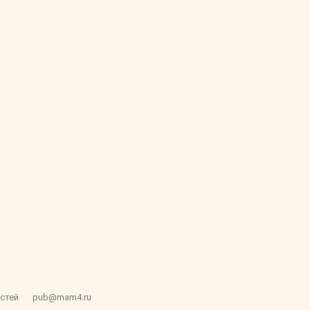
стей
pub@mam4.ru