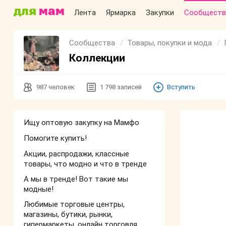
Лента
Ярмарка
Закупки
Сообществ
Сообщества
Товары, покупки и мода
Коллекции
987
человек
1 798
записей
Вступить
Ищу оптовую закупку на Мамфо
Помогите купить!
Акции, распродажи, классные
товары, что модно и что в тренде
А мы в тренде! Вот такие мы
модные!
Любимые торговые центры,
магазины, бутики, рынки,
гипермаркеты, онлайн торговля