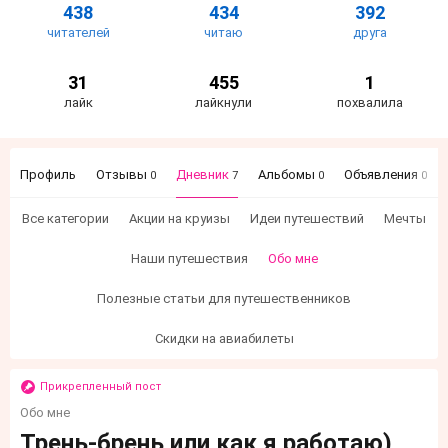
438
434
392
читателей
читаю
друга
31
455
1
лайк
лайкнули
похвалила
Профиль
Отзывы
Дневник
Альбомы
Объявления
0
7
0
0
Все категории
Акции на круизы
Идеи путешествий
Мечты
Наши путешествия
Обо мне
Полезные статьи для путешественников
Скидки на авиабилеты
Прикрепленный пост
Обо мне
Трень-брень или как я работаю)