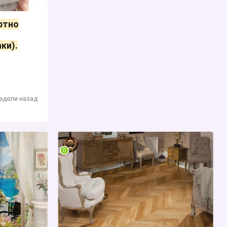
ртно
ки).
недели назад