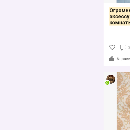
Огромн
аксессу
комнат
6
нрави