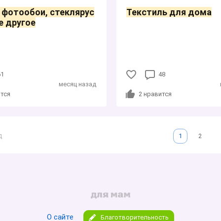
 фотообои, стеклярус
Текстиль для дома
е другое
61
48
месяц назад
тся
2
нравится
д
1
2
О сайте
Благотворительность