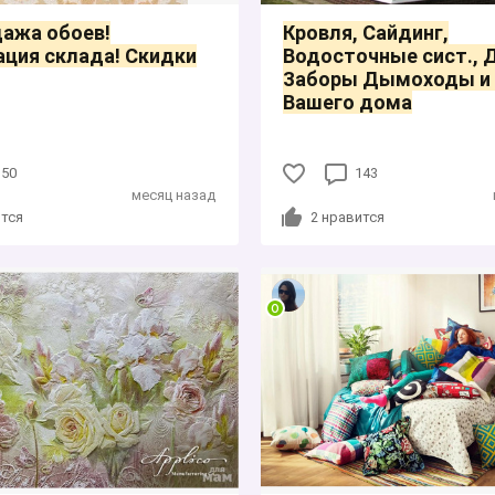
ажа обоев!
Кровля, Сайдинг,
ция склада! Скидки
Водосточные сист., 
Заборы Дымоходы и 
Вашего дома
150
143
месяц назад
тся
2
нравится