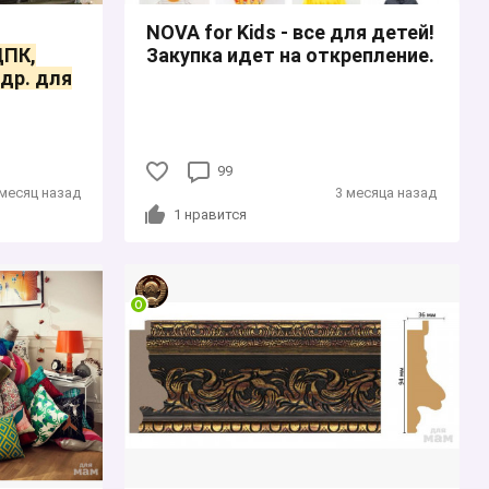
NOVA for Kids - все для детей!
ДПК,
Закупка идет на открепление.
др. для
99
месяц назад
3 месяца назад
1
нравится