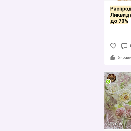
Распрод
Ликвида
до 70%
6
нрави