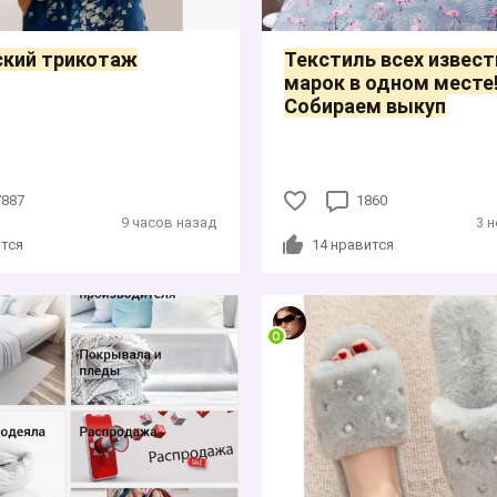
ский трикотаж
Текстиль всех извес
марок в одном месте
Собираем выкуп
7887
1860
9 часов назад
3 
тся
14
нравится