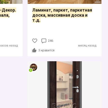
-Декор.
Ламинат, паркет, паркетная
ала,
доска, массивная доска и
т.д.
246
 часов назад
месяц назад
3
нравится