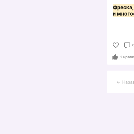
Фреска,
и много
2
нрави
Наза