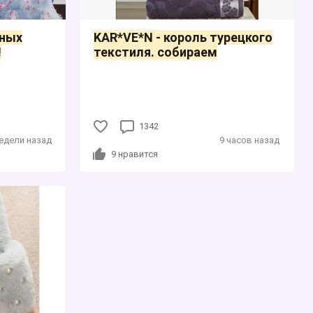
тных
KAR*VE*N - король турецкого
!
текстиля. собираем
1342
недели назад
9 часов назад
9
нравится