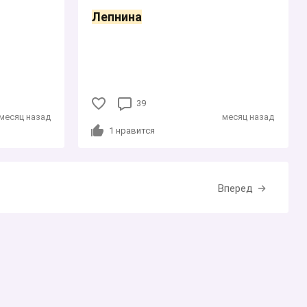
Лепнина
39
месяц назад
месяц назад
1
нравится
Вперед