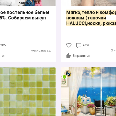
ое постельное белье!
Мягко,тепло и комфо
5%. Собираем выкуп
ножкам (тапочки
HALUCCI,носки, рюкза
1205
629
месяц назад
3 
тся
8
нравится