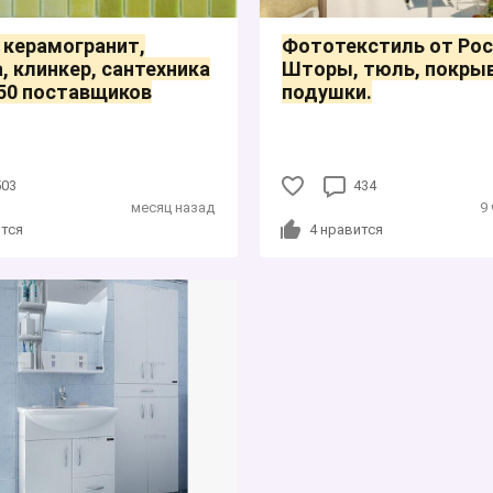
 керамогранит,
Фототекстиль от Рос
, клинкер, сантехника
Шторы, тюль, покрыв
50 поставщиков
подушки.
503
434
месяц назад
9
тся
4
нравится