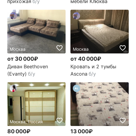
прихожая
б/у
мебели Клюква
Москва
Москва
от 30 000₽
от 40 000₽
Диван Beethoven
Кровать и 2 тумбы
(Evanty)
б/у
Ascona
б/у
AL
Москва, Россия
80 000₽
13 000₽