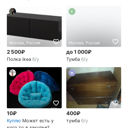
Е
Москва, Россия
Москва, Россия
2 500₽
до 1 000₽
Полка ikea
б/у
Тумба
б/у
М
10₽
400₽
Куплю
Может есть у
тумба
б/у
кого то в закупке?