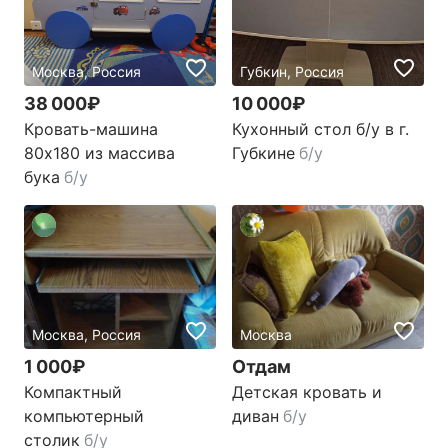
Москва, Россия
Губкин, Россия
38 000₽
10 000₽
Кровать-машина
Кухонный стол б/у в г.
80х180 из массива
Губкине
б/у
бука
б/у
Москва, Россия
Москва
1 000₽
Отдам
Компактный
Детская кровать и
компьютерный
диван
б/у
столик
б/у