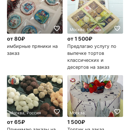
Москва, Россия
от 80₽
от 1 500₽
имбирные пряники на
Предлагаю услугу по
заказ
выпечке тортов
классических и
десертов на заказ
Москва, Россия
Москва
от 65₽
1 500₽
Принимаю заказы на
Тортик на заказ