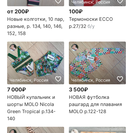
Челябинск, Россия
от 200₽
100₽
Новые колготки, 10 пар,
Термоноски ECCO
разные, р. 134, 140, 146,
р.27/32
б/у
152, 158
Челябинск, Россия
Челябинск, Россия
7 000₽
3 500₽
НОВЫЙ купальник и
НОВАЯ футболка
шорты MOLO Nicola
рашгард для плавания
Green Tropical р.134-
MOLO р.122-128
140