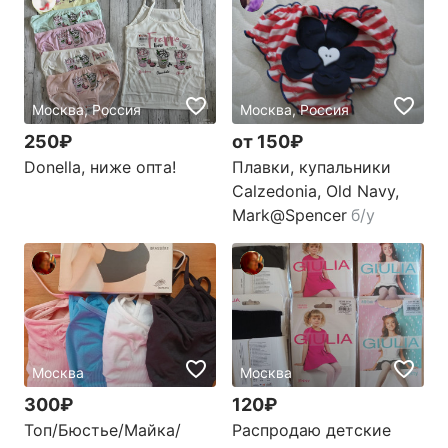
Москва, Россия
Москва, Россия
250₽
от 150₽
Donella, ниже опта!
Плавки, купальники
Calzedonia, Old Navy,
Mark@Spencer
б/у
Москва
Москва
300₽
120₽
Топ/Бюстье/Майка/
Распродаю детские