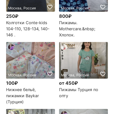
Москва, Россия
Москва, Россия
250₽
800₽
Колготки Conte-kids
Пижамы.
104-110, 128-134, 140-
Mothercare.&nbsp;
146 .
Хлопок.
Москва, Россия
Москва, Россия
100₽
от 450₽
Нижнее бельё,
Пижамы Турция по
пижамки Baykar
опту
(Турция)