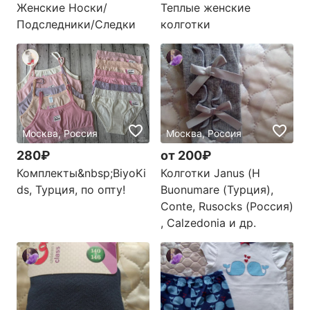
Женские Носки/
Теплые женские
Подследники/Следки
колготки
Москва, Россия
Москва, Россия
280₽
от 200₽
Комплекты&nbsp;BiyoKi
Колготки Janus (Н
ds, Турция, по опту!
Buonumare (Турция),
Conte, Rusocks (Россия)
, Calzedonia и др.