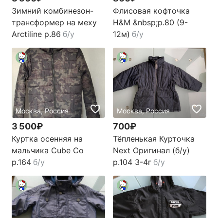
Зимний комбинезон-
Флисовая кофточка
трансформер на меху
H&M &nbsp;р.80 (9-
Arctiline р.86
б/у
12м)
б/у
Москва, Россия
Москва, Россия
3 500₽
700₽
Куртка осенняя на
Тёпленькая Курточка
мальчика Cube Co
Next Оригинал (б/у)
p.164
б/у
р.104 3-4г
б/у