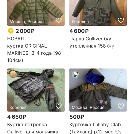
Москва, Россия
Королев
2 000₽
4 600₽
Парка Gulliver б/у
НОВАЯ
утепленная 158
б/у
куртка ORIGINAL
MARINES 3-4 года (98-
104см)
Королев
Москва, Россия
4 650₽
500₽
Куртка ветровка
Курточка Lullaby Clab
Gulliver для мальчика
(Тайланд) р.12 мес
б/у