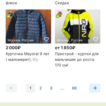
флисе
Скидка
Москва, Россия
Москва, Россия
2 000₽
от 1 850₽
Курточка Мayoral 9 лет
Пристрой - куртки для
( маломерит).
б/у
мальчишек до роста
170 см!
1
2
3
...
66