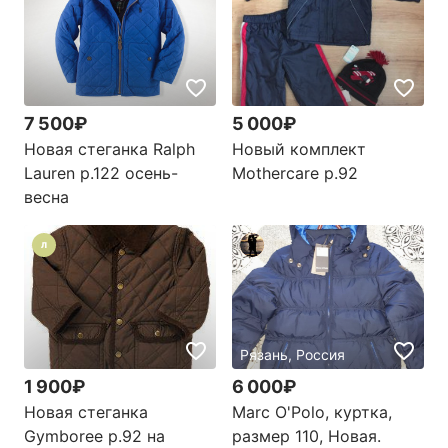
7 500₽
5 000₽
Новая стеганка Ralph
Новый комплект
Lauren р.122 осень-
Mothercare р.92
весна
Л
Рязань, Россия
1 900₽
6 000₽
Новая стеганка
Marc O'Polo, куртка,
Gymboree р.92 на
размер 110, Новая.