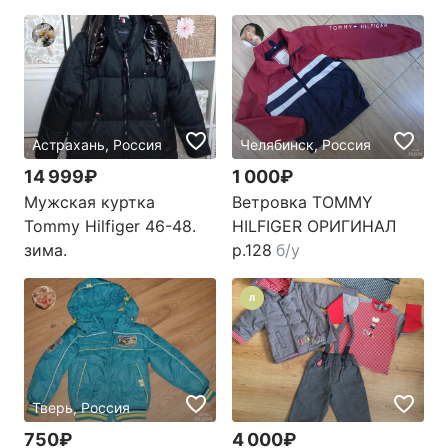
Астрахань, Россия
Челябинск, Россия
14 999₽
1 000₽
Мужская куртка
Ветровка TOMMY
Tommy Hilfiger 46-48.
HILFIGER ОРИГИНАЛ
зима.
р.128
б/у
Л
Тверь, Россия
750₽
4 000₽