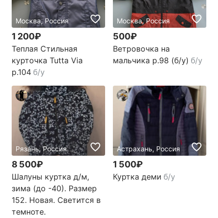
Москва, Россия
Москва, Россия
1 200₽
500₽
Теплая Стильная
Ветровочка на
курточка Tutta Via
мальчика р.98 (б/у)
б/у
р.104
б/у
Рязань, Россия
Астрахань, Россия
8 500₽
1 500₽
Шалуны куртка д/м,
Куртка деми
б/у
зима (до -40). Размер
152. Новая. Светится в
темноте.