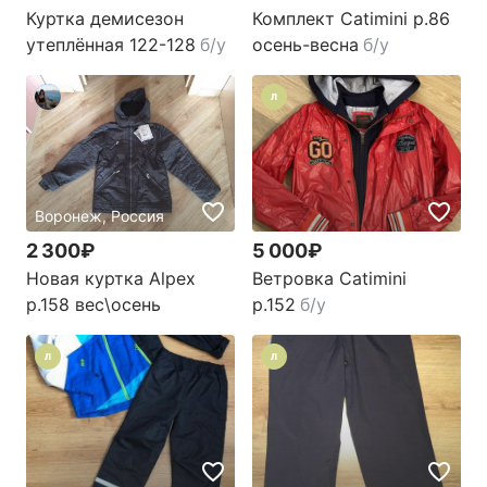
Куртка демисезон
Комплект Catimini р.86
утеплённая 122-128
б/у
осень-весна
б/у
Л
Воронеж, Россия
2 300₽
5 000₽
Новая куртка Alpex
Ветровка Catimini
р.158 вес\осень
р.152
б/у
Л
Л