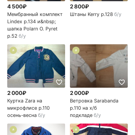
4 500₽
2 800₽
Мембранный комплект
Штаны Kerry р.128
б/у
Lindex р.134 и&nbsp;
шапка Polarn O. Pyret
р.52
б/у
Л
Л
2 000₽
2 000₽
Куртка Zara на
Ветровка Sarabanda
микрофлисе р.110
р.110 на х/б
осень-весна
б/у
подкладе
б/у
Л
Л