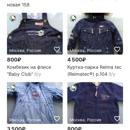
новая 158
Москва, Россия
Москва, Россия
800₽
4 500₽
Комбезик на флисе
Куртка-парка Reima tec
"Baby Club"
б/у
(Reimatec®) р.104
б/у
Москва, Россия
Москва, Россия
3 500₽
800₽