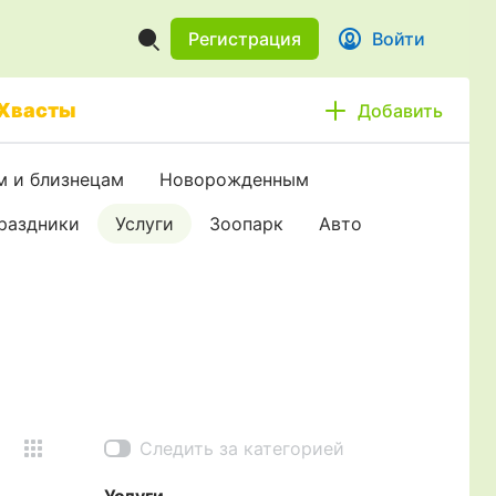
Регистрация
Войти
Хвасты
Добавить
 и близнецам
Новорожденным
праздники
Услуги
Зоопарк
Авто
Следить за категорией