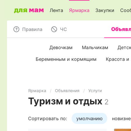
Лента
Ярмарка
Закупки
Соо
Объявл
Правила
ЧC
Девочкам
Мальчикам
Детс
Беременным и кормящим
Красота и
Ярмарка
Объявления
Услуги
Туризм и отдых
2
Сортировать по:
умолчанию
новизне