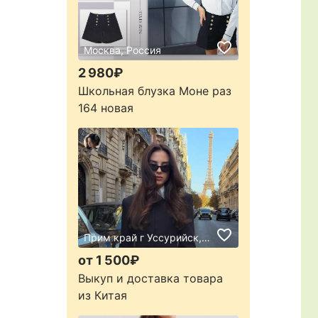
Москва, Россия
2 980₽
Школьная блузка Моне раз
164 новая
Прим край г Уссурийск, Россия
от 1 500₽
Выкуп и доставка товара
из Китая