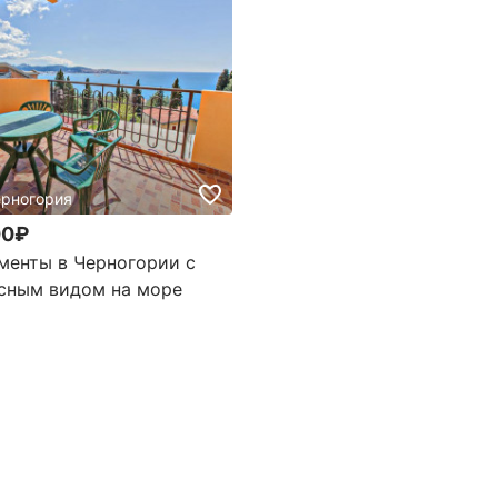
ерногория
00₽
менты в Черногории с
сным видом на море