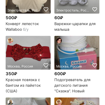
Электросталь, Россия
Электросталь, Россия
500₽
60₽
Конверт лепесток
Варежки-царапки для
Wallaboo
б/у
малыша
Москва, Россия
Москва, Россия
350₽
600₽
Красная повязка с
Подогреватель для
бантом из пайеток
детского питания
(США)
"Сказка". Новый