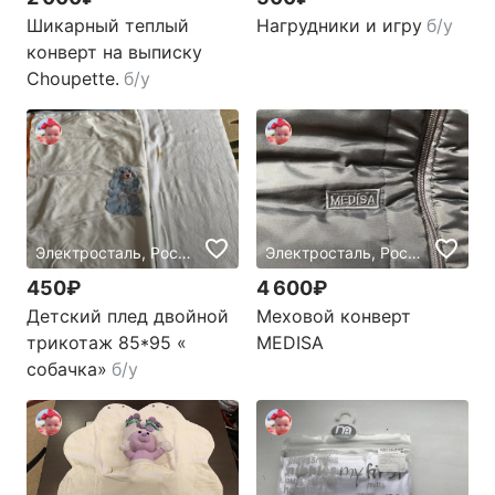
Шикарный теплый
Нагрудники и игру
б/у
конверт на выписку
Choupette.
б/у
Электросталь, Россия
Электросталь, Россия
450₽
4 600₽
Детский плед двойной
Меховой конверт
трикотаж 85*95 «
MEDISA
собачка»
б/у