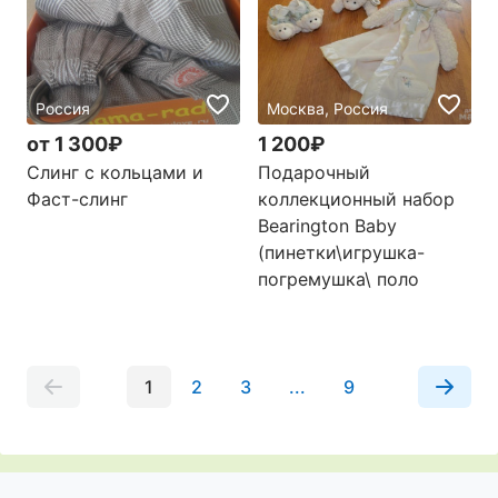
Россия
Москва, Россия
от 1 300₽
1 200₽
Слинг с кольцами и
Подарочный
Фаст-слинг
коллекционный набор
Bearington Baby
(пинетки\игрушка-
погремушка\ поло
1
2
3
...
9