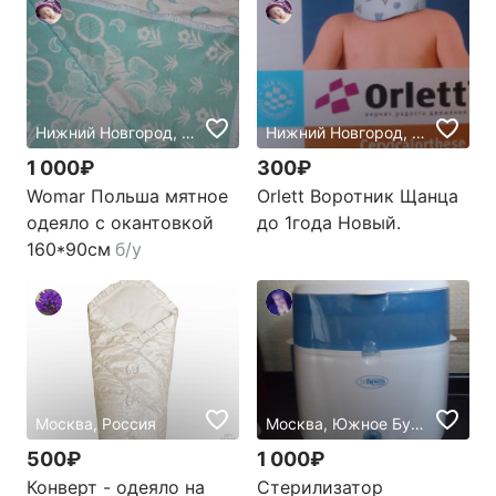
Нижний Новгород, Россия
Нижний Новгород, Россия
1 000₽
300₽
Womar Польша мятное
Orlett Воротник Щанца
одеяло с окантовкой
до 1года Новый.
160*90см
б/у
Москва, Россия
Москва, Южное Бутово, Россия
500₽
1 000₽
Конверт - одеяло на
Стерилизатор