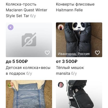
Коляска-трость
Koнверты флисовые
Maclaren Quest Winter
Haitmann Felle
Style Set Tar
б/у
K
Ивангород, Россия
до 5 500₽
от 3 500₽
Детская коляска+весы
Тёплый мешок
в подарок
б/у
mansita
б/у