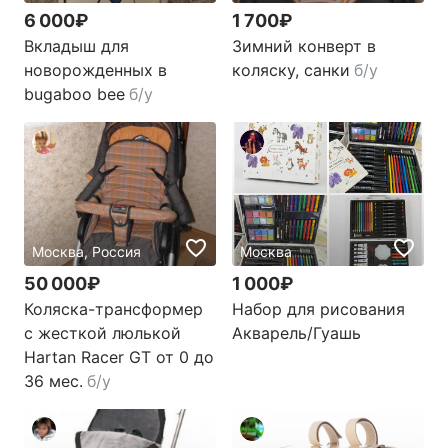
6 000₽
1 700₽
Вкладыш для
Зимний конверт в
новорожденных в
коляску, санки
б/у
bugaboo bee
б/у
Москва, Россия
Москва
50 000₽
1 000₽
Коляска-трансформер
Набор для рисования
с жесткой люлькой
Акварель/Гуашь
Hartan Racer GT от 0 до
36 мес.
б/у