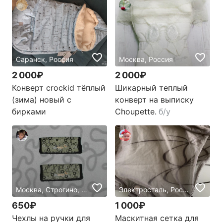
Саранск, Россия
Москва, Россия
2 000₽
2 000₽
Конверт crockid тёплый
Шикарный теплый
(зима) новый с
конверт на выписку
бирками
Choupette.
б/у
Москва, Строгино, Россия
Электросталь, Россия
650₽
1 000₽
Чехлы на ручки для
Маскитная сетка для