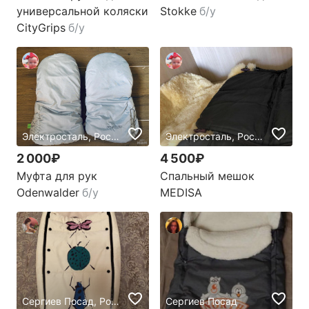
универсальной коляски
Stokke
б/у
CityGrips
б/у
Электросталь, Россия
Электросталь, Россия
2 000₽
4 500₽
Муфта для рук
Спальный мешок
Odenwalder
б/у
MEDISA
Сергиев Посад, Россия
Сергиев Посад