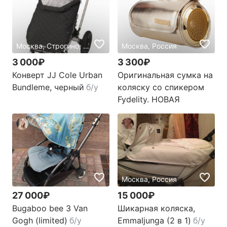
Москва, Строгино, Россия
Москва, Россия
3 000₽
3 300₽
Конверт JJ Cole Urban
Оригинальная сумка на
Bundleme, черный
б/у
коляску со спикером
Fydelity. НОВАЯ
Москва, Россия
27 000₽
15 000₽
Bugaboo bee 3 Van
Шикарная коляска,
Gogh (limited)
б/у
Emmaljunga (2 в 1)
б/у