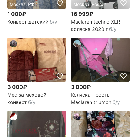
Москва, РФ
Москва, Россия
1 000₽
16 999₽
Конверт детский
б/у
Мaсlаrеn techno XLR
коляска 2020 г
б/у
3 000₽
3 000₽
Medisa меховой
Коляска-трость
конверт
б/у
Maclaren triumph
б/у