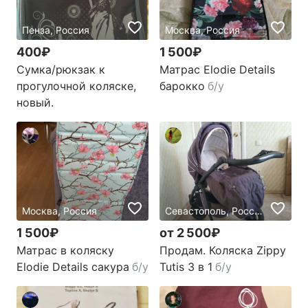
Пенза, Россия
Москва, Россия
400₽
1 500₽
Сумка/рюкзак к
Матрас Elodie Details
прогулочной коляске,
барокко
б/у
новый.
Москва, Россия
Севастополь, Россия
1 500₽
от 2 500₽
Матрас в коляску
Продам. Коляска Zippy
Elodie Details сакура
б/у
Tutis 3 в 1
б/у