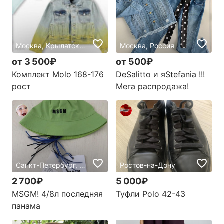
Москва, Крылатское, Россия
Москва, Россия
от 3 500₽
от 500₽
Комплект Molo 168-176
DeSalitto и яStefania !!!
рост
Мега распродажа!
Санкт-Петербург, Россия
Ростов-на-Дону
2 700₽
5 000₽
MSGM! 4/8л последняя
Туфли Polo 42-43
панама