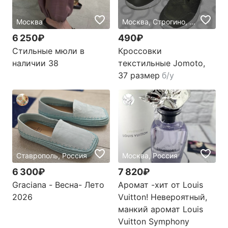
Москва
Москва, Строгино, Россия
6 250₽
490₽
Стильные мюли в
Кроссовки
наличии 38
текстильные Jomoto,
37 размер
б/у
Ставрополь, Россия
Москва, Россия
6 300₽
7 820₽
Graciana - Весна- Лето
Аромат -хит от Louis
2026
Vuitton! Невероятный,
манкий аромат Louis
Vuitton Symphony