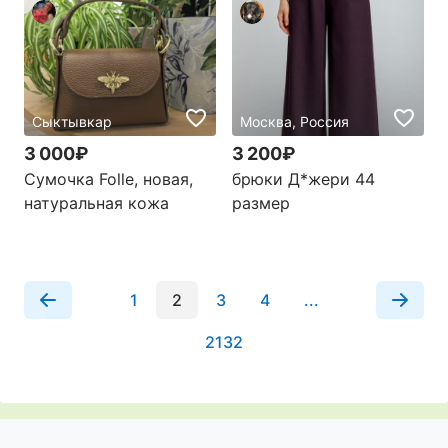
Сыктывкар
Москва, Россия
3 000₽
3 200₽
Сумочка Folle, новая,
брюки Д*жери 44
натуральная кожа
размер
1
2
3
4
...
2132