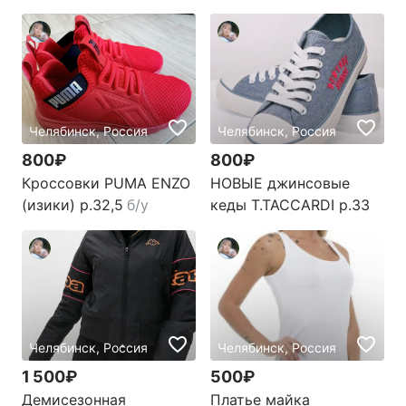
Челябинск, Россия
Челябинск, Россия
800₽
800₽
Кроссовки PUMA ENZO
НОВЫЕ джинсовые
(изики) р.32,5
б/у
кеды T.TACCARDI р.33
Челябинск, Россия
Челябинск, Россия
1 500₽
500₽
Демисезонная
Платье майка