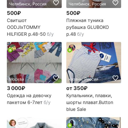
Челябинск, Россия
Челябинск, Россия
500₽
500₽
Свитшот
Пляжная туника
OODJIxTOMMY
рубашка GLUBOKO
HILFIGER р.48-50
б/у
р.48
б/у
Москва
казань, Россия
3 000₽
от 350₽
Одежда на девочку
Купальники, плавки,
пакетом 6-7лет
б/у
шорты плават.Button
blue Sale