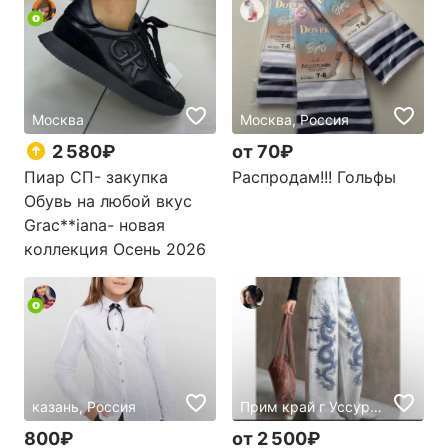
Москва
Москва, Россия
2 580₽
от 70₽
Распродам!!! Гольфы
Пиар СП- закупка
Обувь на любой вкус
Grac**iana- новая
коллекция Осень 2026
казань, Россия
Прим край г Уссурийск, Россия
800₽
от 2 500₽