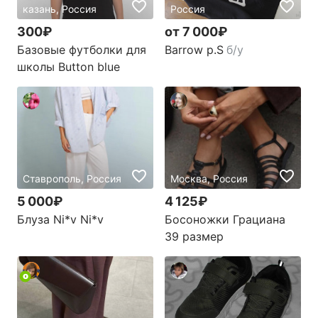
казань, Россия
Россия
300₽
от 7 000₽
Базовые футболки для
Barrow р.S
б/у
школы Button blue
Ставрополь, Россия
Москва, Россия
5 000₽
4 125₽
Блуза Ni*v Ni*v
Босоножки Грациана
39 размер